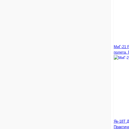
МиГ-21 
полета. 
Як-18Т Д
Практич