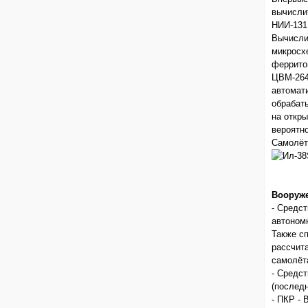
вычисли
НИИ-131
Вычисли
микросх
феррито
ЦВМ-264
автомат
обрабат
на откр
вероятн
Самолёт
Вооруже
- Средс
автономн
Также с
рассчит
самолёт
- Средс
(последн
- ПКР -