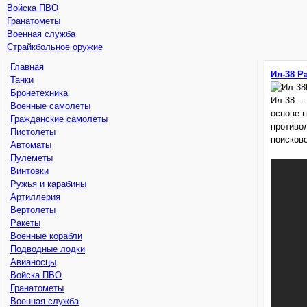
Войска ПВО
Гранатометы
Военная служба
Страйкбольное оружие
Главная
Ил-38 Р
Танки
Бронетехника
Ил-38 —
Военные самолеты
основе 
Гражданские самолеты
противо
Пистолеты
поисков
Автоматы
Пулеметы
Винтовки
Ружья и карабины
Артиллерия
Вертолеты
Ракеты
Военные корабли
Подводные лодки
Авианосцы
Войска ПВО
Гранатометы
Военная служба