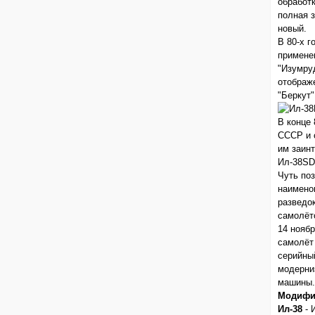
обработ
полная 
новый.
В 80-х г
применен
"Изумруд
отображ
"Беркут"
В конце 
СССР и 
им заин
Ил-38SD
Чуть по
наимено
разведок
самолёт
14 нояб
самолёт
серийны
модерни
машины.
Модифи
Ил-38
- 