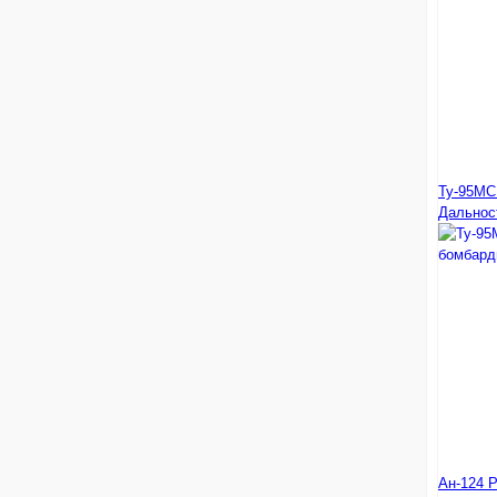
Ту-95МС
Дальнос
Ан-124 