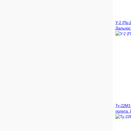
У-2 (По-
Дальнос
Ту-22М3
полета. 