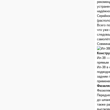
рекомен
устране
надёжнос
Серийно
(распол
Всего по
что уже
следова
самолёт
Совмина
Констру
Ил-38 —
прямым 
Ил-38 в
подводн
задним 
примене
Фюзеля
Фюзеляж
Передня
до шпан
также р
высоков