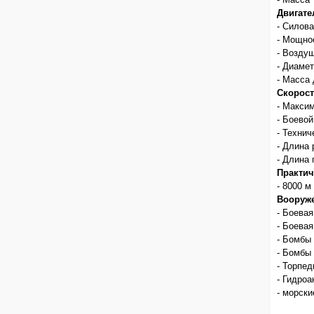
Двигате
- Силов
- Мощнос
- Возду
- Диамет
- Масса 
Скорост
- Максим
- Боевой
- Технич
- Длина 
- Длина 
Практич
- 8000 м
Вооруж
- Боевая
- Боевая
- Бомбы
- Бомбы
- Торпед
- Гидроа
- морск