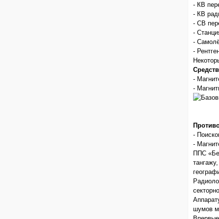
- КВ пер
- КВ рад
- СВ пер
- Станц
- Самол
- Рентг
Некотор
Средств
- Магни
- Магни
Против
- Поиск
- Магни
ППС «Бе
тангажу
географ
Радиоло
секторно
Аппарат
шумов м
Впервые