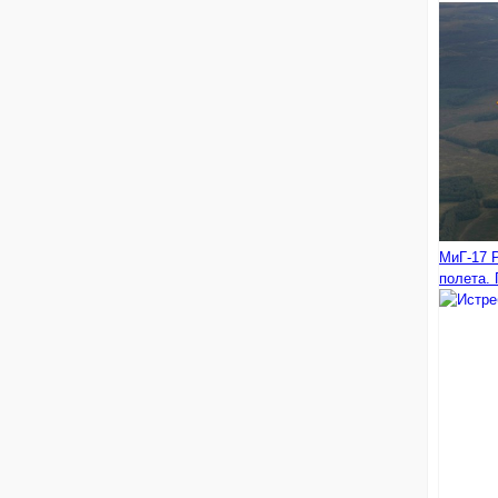
МиГ-17 
полета. 