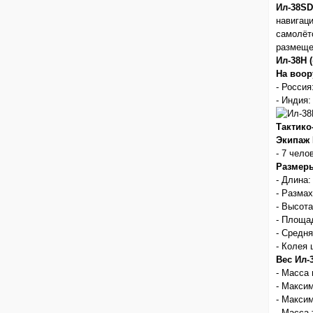
Ил-38SD
навигац
самолёт
размеще
Ил-38Н 
На воо
- Россия
- Индия:
Тактико
Экипаж 
- 7 чело
Размеры
- Длина:
- Размах
- Высота
- Площад
- Средня
- Колея 
Вес Ил-
- Масса 
- Максим
- Максим
- Масса 