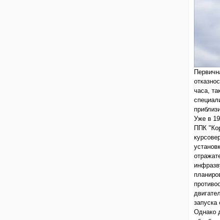
Первичн
отказнос
часа, т
специал
приблизи
Уже в 1
ППК "Ко
курсовер
установк
отражат
инфразву
планиро
противо
двигател
запуска 
Однако 