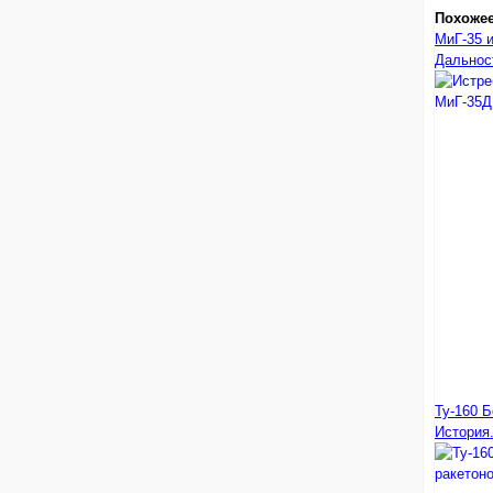
Похоже
МиГ-35 
Дальнос
Ту-160 
История