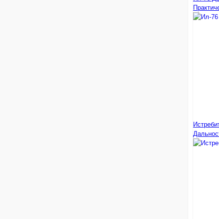
Практич
Истребит
Дальнос