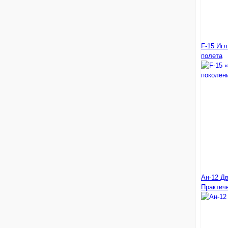
F-15 Игл
полета
Ан-12 Дв
Практич