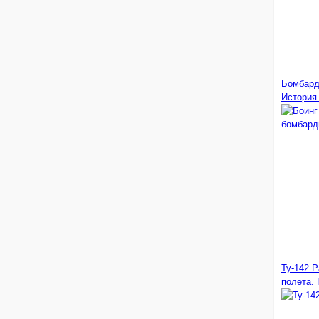
Бомбард
История
Ту-142 Р
полета. 