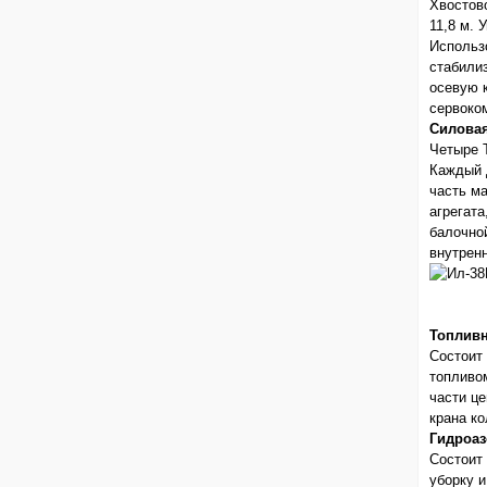
Хвостов
11,8 м. 
Использ
стабили
осевую 
сервоко
Силовая
Четыре 
Каждый 
часть м
агрегат
балочно
внутрен
Топливн
Состоит
топливо
части ц
крана к
Гидроаз
Состоит
уборку 