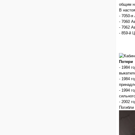
общим н
В насто
- 7050-я
- 7060 А
- 7062 А
- 859-й 
Потери
- 1984 
выкатил
- 1984 г
принадл
- 1994 
сильного
- 2002 г
Погибли