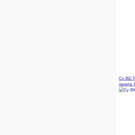
Су-35С 
полета. 