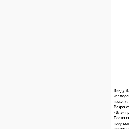
Ввиду б
исследо
поисково
Разрабо
«Вяз» п
Постано
поручае
пассажир