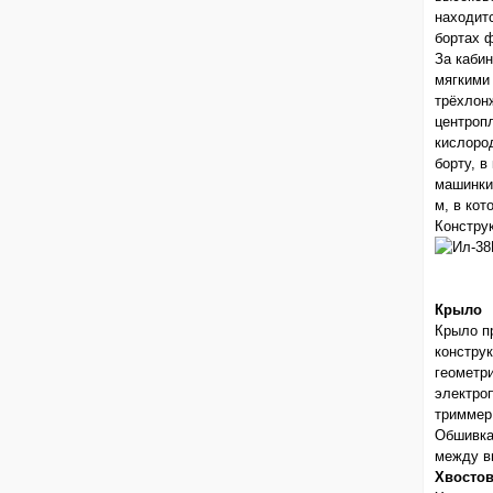
находит
бортах 
За каби
мягкими
трёхлон
центропл
кислоро
борту, 
машинки 
м, в ко
Конструк
Крыло
Крыло п
констру
геометр
электро
триммер
Обшивка
между в
Хвостов