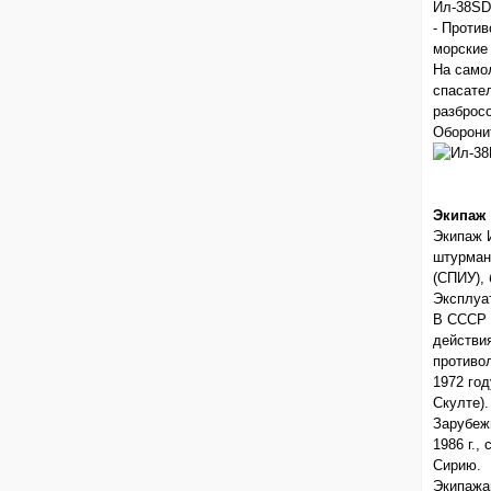
Ил-38SD
- Проти
морские
На самол
спасател
разброс
Оборони
Экипаж
Экипаж И
штурман
(СПИУ), 
Эксплуа
В СССР 
действи
противо
1972 го
Скулте).
Зарубежн
1986 г.,
Сирию.
Экипажа