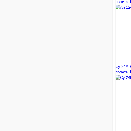
полета. 
Су-24М 
полета. 