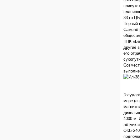
присутс
планиро
33-го Ц
Первый п
Самолёт
общесам
ППК «Бе
другие 
его отр
сухопут
Совмест
выполне
Государ
море (аэ
магнито
дизельн
4000 м.
лётчик-
ОКБ-240
подполк