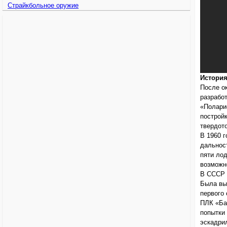
Страйкбольное оружие
История
После о
разрабо
«Полари
построй
твердот
В 1960 
дальност
пяти ло
возможн
В СССР 
Была вы
первого 
ПЛК «Ба
попытки 
эскадри