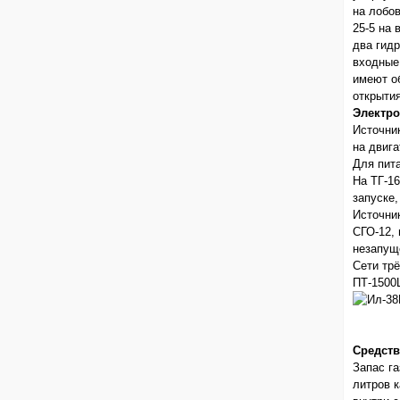
на лобо
25-5 на 
два гид
входные
имеют о
открытия
Электро
Источни
на двиг
Для пита
На ТГ-16
запуске,
Источни
СГО-12, 
незапущ
Сети тр
ПТ-1500
Средств
Запас г
литров 