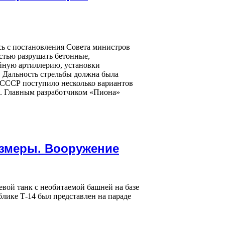
ь с постановления Совета министров
остью разрушать бетонные,
йную артиллерию, установки
в. Дальность стрельбы должна была
ы СССР поступило несколько вариантов
бр. Главным разработчиком «Пиона»
Размеры. Вооружение
евой танк с необитаемой башней на базе
ике Т-14 был представлен на параде