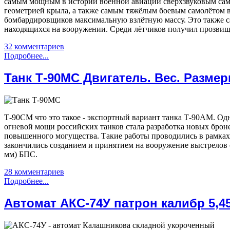
самым мощным в истории военной авиации сверхзвуковым сам
геометрией крыла, а также самым тяжёлым боевым самолётом
бомбардировщиков максимальную взлётную массу. Это также 
находящихся на вооружении. Среди лётчиков получил прозвищ
32 комментариев
Подробнее...
Танк Т-90МС Двигатель. Вес. Разме
Т-90СМ что это такое - экспортный вариант танка Т-90АМ. О
огневой мощи российских танков стала разработка новых бро
повышенного могущества. Такие работы проводились в рамка
закончились созданием и принятием на вооружение выстрелов
мм) БПС.
28 комментариев
Подробнее...
Автомат АКС-74У патрон калибр 5,45