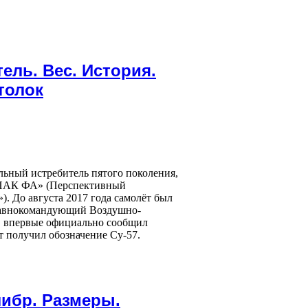
тель. Вес. История.
толок
льный истребитель пятого поколения,
 «ПАК ФА» (Перспективный
. До августа 2017 года самолёт был
 главнокомандующий Воздушно-
в впервые официально сообщил
т получил обозначение Су-57.
либр. Размеры.