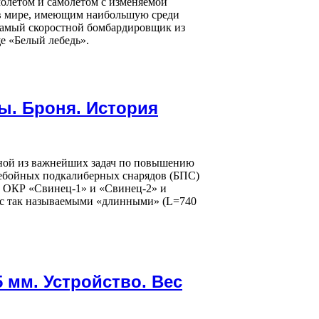
олётом и самолётом с изменяемой
 в мире, имеющим наибольшую среди
самый скоростной бомбардировщик из
е «Белый лебедь».
ры. Броня. История
дной из важнейших задач по повышению
небойных подкалиберных снарядов (БПС)
х ОКР «Свинец-1» и «Свинец-2» и
 с так называемыми «длинными» (L=740
 мм. Устройство. Вес