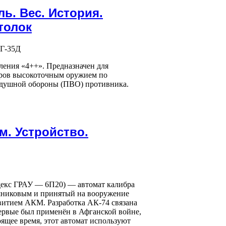
ь. Вес. История.
толок
ения «4++». Предназначен для
даров высокоточным оружием по
оздушной обороны (ПВО) противника.
м. Устройство.
ндекс ГРАУ — 6П20) — автомат калибра
ашниковым и принятый на вооружение
витием АКМ. Разработка АК-74 связана
ервые был применён в Афганской войне,
оящее время, этот автомат используют