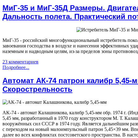
МиГ-35 и МиГ-35Д Размеры. Двигател
Дальность полета. Практический по
МиГ-35 - российский многофункциональный истребитель покол
завоевания господства в воздухе и нанесения эффективных у
наземным и надводным целям, из-за пределов зоны противов
23 комментариев
Подробнее...
Автомат АК-74 патрон калибр 5,45-м
Скорострельность
AK-74 - автомат Калашникова, калибр 5,45-мм обр. 1974 г. (И
5,45 мм, разработанный в 1970 году конструктором М. Т. Кал
вооружённых сил СССР в 1974 году. Является дальнейшим раз
с переходом на новый малоимпульсный патрон 5,45×39 мм. Вп
далее во всех конфликтах постсоветского пространства. В наст