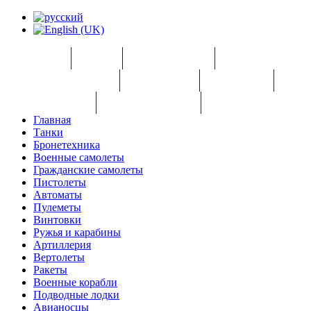
ГЛАВНАЯ
ТАНКИ
БРОНЕТЕХНИКА
ВОЕННЫЕ САМОЛЕ
РУЖЬЯ И КАРАБИНЫ
АРТИЛЛЕРИЯ
ВЕРТОЛЕТЫ
РАКЕ
ГРАНАТОМЕТЫ
ВОЕННАЯ СЛУЖБА
СТРАЙКБОЛЬНОЕ ОРУ
Главная
Танки
Бронетехника
Военные самолеты
Гражданские самолеты
Пистолеты
Автоматы
Пулеметы
Винтовки
Ружья и карабины
Артиллерия
Вертолеты
Ракеты
Военные корабли
Подводные лодки
Авианосцы