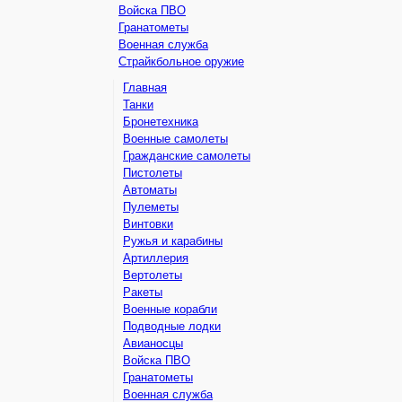
Войска ПВО
Гранатометы
Военная служба
Страйкбольное оружие
Главная
Танки
Бронетехника
Военные самолеты
Гражданские самолеты
Пистолеты
Автоматы
Пулеметы
Винтовки
Ружья и карабины
Артиллерия
Вертолеты
Ракеты
Военные корабли
Подводные лодки
Авианосцы
Войска ПВО
Гранатометы
Военная служба