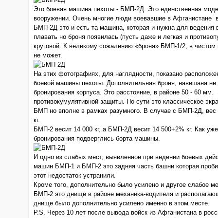
Это боевая машина пехоты - БМП-2Д. Это единственная моде
вооружении. Очень многие люди воевавшие в Афганистане 
БМП-2Д это и есть та машина, которая и нужна для ведения 
плавать но броня появилась (пусть даже и легкая и противоп
круговой. К великому сожалению «броня» БМП-1/2, в чистом
не может.
На этих фотографиях, для наглядности, показано расположе
боевой машины пехоты. Дополнительная броня, навешана не п
бронирования корпуса. Это расстояние, в районе 50 - 60 мм
противокумулятивной защиты. По сути это классическое экр
БМП но вполне в рамках разумного. В случае с БМП-2Д, вес
кг.
БМП-2 весит 14 000 кг, а БМП-2Д весит 14 500+2% кг. Как у
бронирования подверглись борта машины.
И одно из слабых мест, выявленное при ведении боевых дей
машин БМП-1 и БМП-2 это задняя часть башни которая проб
этот недостаток устранили.
Кроме того, дополнительно было усилено и другое слабое ме
БМП-2 это днище в районе механика-водителя и располагаю
днище было дополнительно усилено именно в этом месте.
P.S. Через 10 лет после вывода войск из Афганистана в рос