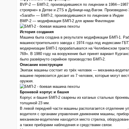
BVP-2 — БМП-2, производившиеся по лицензии в 1984—1987 
строярне» в Детве и ZTS в Дубнице-над-Вагом. Произведено 
«Sarath» — БМП-2, производившиеся по лицензии в Индии
BMP-2 — модификация БМП-2 для армии Финляндии
История создания
Машина была создана в результате модификации БМП-1. Раб
машиностроительного завода с 1974 года под индексами ГБТ
модернизации БМП-1 прорабатывался на Челябинском тракто
769». В 1980 году на вооружение был принят вариант Курган
было развёрнуто серийное производство БМП-2.
Описание конструкции
Экипаж машины состоит из трёх человек — механика-водител
машине перевозится десант из 7 человек, которые могут вес
оружия.
Броневой корпус и башня
Корпус и башня БМП-2 сварены из катаных стальных броневы
толщиной 23 мм.
В левой передней части машины располагается отделение уп
водителя с органами управления движением машины, прибор
механиком-водителем находится место стрелка, оборудованн
а также приборами наблюдения и средствами связи.