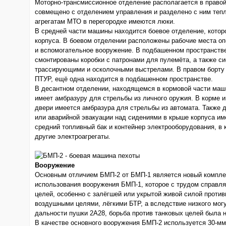
Моторно-трансмиссионное отделение располагается в право
совмещено с отделением управления и разделено с ним тепл
агрегатам МТО в перегородке имеются люки.
В средней части машины находится боевое отделение, кото
корпуса. В боевом отделении расположены рабочие места оп
и вспомогательное вооружение. В подбашенном пространств
смонтированы коробки с патронами для пулемёта, а также си
трассирующими и осколочными выстрелами. В правом борту 
ПТУР, ещё одна находится в подбашенном пространстве.
В десантном отделении, находящемся в кормовой части маши
имеет амбразуру для стрельбы из личного оружия. В корме 
двери имеется амбразура для стрельбы из автомата. Также 
или аварийной эвакуации над сидениями в крыше корпуса им
средний топливный бак и контейнер электрооборудования, в 
другие электроагрегаты.
Вооружение
Основным отличием БМП-2 от БМП-1 является новый компле
использования вооружения БМП-1, которое с трудом справля
целей, особенно с залёгшей или укрытой живой силой проти
воздушными целями, лёгкими БТР, а вследствие низкого мог
дальности пушки 2А28, борьба против танковых целей была 
В качестве основного вооружения БМП-2 используется 30-мм