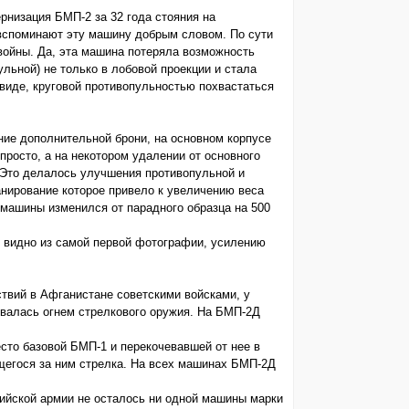
рнизация БМП-2 за 32 года стояния на
вспоминают эту машину добрым словом. По сути
войны. Да, эта машина потеряла возможность
ульной) не только в лобовой проекции и стала
 виде, круговой противопульностью похвастаться
ние дополнительной брони, на основном корпусе
росто, а на некотором удалении от основного
. Это делалось улучшения противопульной и
анирование которое привело к увеличению веса
 машины изменился от парадного образца на 500
же видно из самой первой фотографии, усилению
ствий в Афганистане советскими войсками, у
ивалась огнем стрелкового оружия. На БМП-2Д
сто базовой БМП-1 и перекочевавшей от нее в
щегося за ним стрелка. На всех машинах БМП-2Д
сийской армии не осталось ни одной машины марки