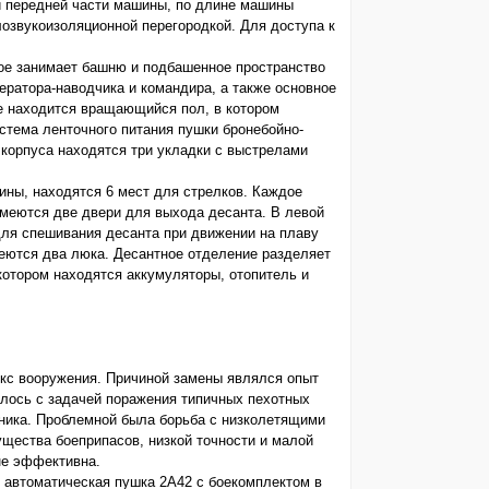
й передней части машины, по длине машины
озвукоизоляционной перегородкой. Для доступа к
рое занимает башню и подбашенное пространство
ератора-наводчика и командира, а также основное
е находится вращающийся пол, в котором
стема ленточного питания пушки бронебойно-
корпуса находятся три укладки с выстрелами
ны, находятся 6 мест для стрелков. Каждое
имеются две двери для выхода десанта. В левой
для спешивания десанта при движении на плаву
еются два люка. Десантное отделение разделяет
котором находятся аккумуляторы, отопитель и
кс вооружения. Причиной замены являлся опыт
лось с задачей поражения типичных пехотных
вника. Проблемной была борьба с низколетящими
ущества боеприпасов, низкой точности и малой
не эффективна.
 автоматическая пушка 2А42 с боекомплектом в