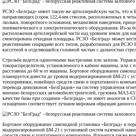
РСЗО «Белград» имеет такую же артиллерийскую часть, что и Б
направляющих (сорок 122,4-мм стволов, расположенных в четыр
люльки, поворотного основания, механизмов наведения, приц
пневматического и электротехнического оборудования. Из-за б
расположения артиллерийской части над уровнем земли для н
смонтирована откидная площадка. РСЗО «Белград» может вест
реактивными снарядами всех типов, разработанных для РСЗО Б
кассетной и отделяющейся головной частью с дальностью стрел
Стрельба ведется одиночными выстрелами или залпом. Управл
токораспределителя, установленного в кабине машины, или с 
расстоянии до 60 м от машины. Бортовое оборудование самохо
планируется довести до уровня модернизированной БМ-21 с ус
топопривязки, новейших средств связи и портативного компью
перевода дивизионов «БелГрадов» на систему управления огн
мнению белорусских автомобилестроителей, грузовик MA3-631
качестве базы при создании «Белграда», не имеет аналогов в 
оснащению соответствует лучшим мировым образцам данного к
Бортовое оборудование самоходной установки «Белград» в пер
модернизированной БМ-21 с установкой систем наземной нави
средств связи и портативного компьютера. Изучается также во