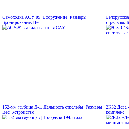
Самоходка АСУ-85. Вооружение. Размеры.
Белорусска
Бронирование. Вес
стрельбы. 
152-мм гаубица Д-1. Дальность стрельбы. Размеры.
2К32 Дева 
Вес. Устройство
комплекс