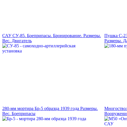
САУ СУ-85. Боеприпасы. Бронирование. Размеры.
Пушка С-23
Вес. Двигатель
Размеры. Д
280-мм мортира Бр-5 образца 1939 года Размеры.
Многоство
Вес. Боеприпасы
Вооружение