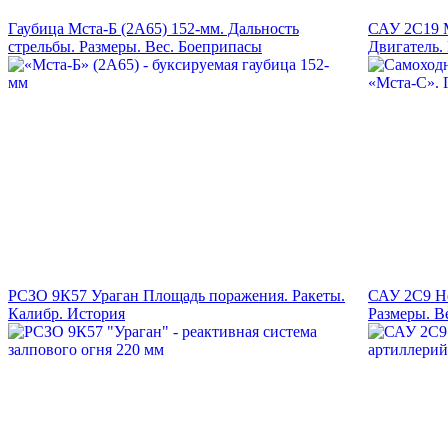
Гаубица Мста-Б (2А65) 152-мм. Дальность
САУ 2С19 М
стрельбы. Размеры. Вес. Боеприпасы
Двигатель.
РСЗО 9К57 Ураган Площадь поражения. Ракеты.
САУ 2С9 Но
Калибр. История
Размеры. В