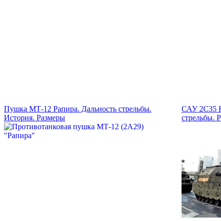
Пушка МТ-12 Рапира. Дальность стрельбы.
САУ 2С35 
История. Размеры
стрельбы. 