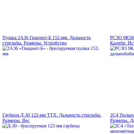
Пушка 2А36 Гиацинт-Б 152-мм. Дальность
РСЗО 9К58 
стрельбы. Размеры. Устройство
Калибр. Ис
Гаубица Д-30 122-мм ТТХ. Дальность стрельбы.
2С4 Тюльп
Размеры. Вес
Размеры. Д