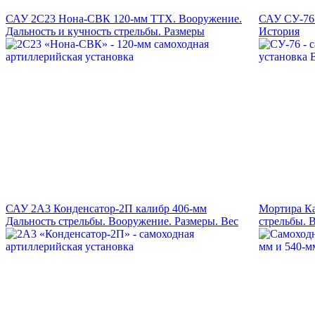
САУ 2С23 Нона-СВК 120-мм ТТХ. Вооружение.
САУ СУ-76.
Дальность и кучность стрельбы. Размеры
История
САУ 2А3 Конденсатор-2П калибр 406-мм
Мортира Ка
Дальность стрельбы. Вооружение. Размеры. Вес
стрельбы. 