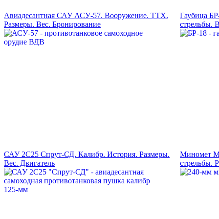
Авиадесантная САУ АСУ-57. Вооружение. ТТХ.
Гаубица БР
Размеры. Вес. Бронирование
стрельбы. 
САУ 2С25 Спрут-СД. Калибр. История. Размеры.
Миномет М-
Вес. Двигатель
стрельбы. 