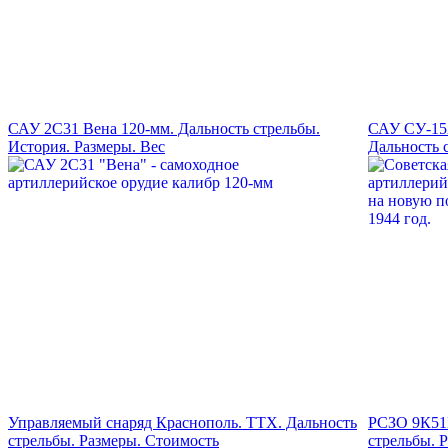
САУ 2С31 Вена 120-мм. Дальность стрельбы.
САУ СУ-152
История. Размеры. Вес
Дальность 
Управляемый снаряд Краснополь. ТТХ. Дальность
РСЗО 9К51М
стрельбы. Размеры. Стоимость
стрельбы. 