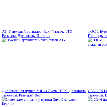
АТ-Т тяжелый артиллерийский тягач. ТТХ.
ТОС-1 Бур
Размеры. Двигатель. История
Площадь п
Дивизионная пушка ЗИС-3 76-мм. ТТХ. Дальность
САУ 2С5 Ги
стрельбы. Размеры. Вес
стрельбы. 