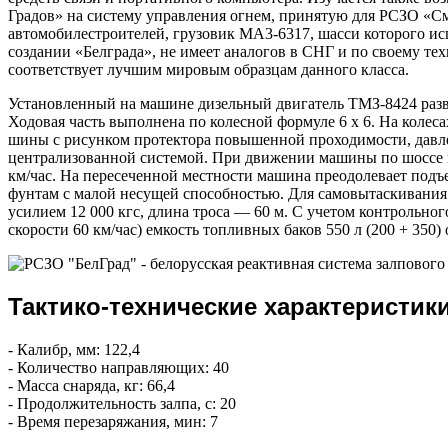
Градов» на систему управления огнем, принятую для РСЗО «С
автомобилестроителей, грузовик MA3-6317, шасси которого исп
создании «Белграда», не имеет аналогов в СНГ и по своему т
соответствует лучшим мировым образцам данного класса.
Установленный на машине дизельный двигатель ТМЗ-8424 разв
Ходовая часть выполнена по колесной формуле 6 х 6. На коле
шины с рисунком протектора повышенной проходимости, давле
централизованной системой. При движении машины по шоссе м
км/час. На пересеченной местности машина преодолевает подъе
фунтам с малой несущей способностью. Для самовытаскивания 
усилием 12 000 кгс, длина троса — 60 м. С учетом контрольного
скорости 60 км/час) емкость топливных баков 550 л (200 + 350) 
Тактико-технические характеристик
- Калибр, мм: 122,4
- Количество направляющих: 40
- Масса снаряда, кг: 66,4
- Продолжительность залпа, с: 20
- Время перезаряжания, мин: 7