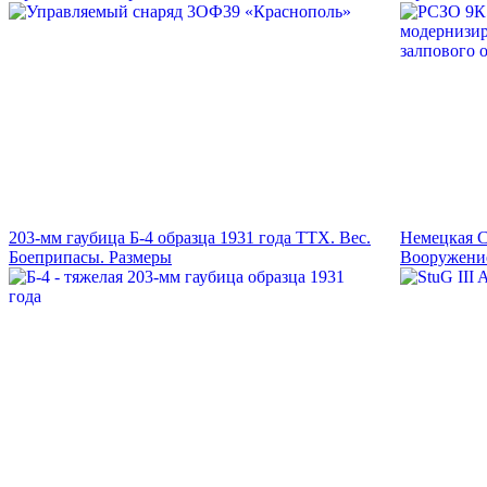
203-мм гаубица Б-4 образца 1931 года ТТХ. Вес.
Немецкая С
Боеприпасы. Размеры
Вооружение