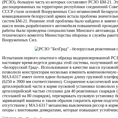
(РСЗО), большую часть из которых составляют PCЗО БМ-21. Э
дислоцированных на территории республики соединений Совет
СССР стали основой Вооруженных Сил независимой Беларуси.
командованием белорусской армии встала проблема значитель
систем БМ-21. Решение этой проблемы было найдено в замене
шасси вновь разработанного автомобиля повышенной проходим
работы были проведены специалистами Минского автозавода. 
технического комитета Министерства обороны и службы ракет
Вооруженных Сил.
Испытания первого опытного образца модернизированной РСЗО
настоящее время ведется доводка этой системы, получившей 
«Белорусский Град». Использование в качестве шасси пусково
позволило конструкторам несколько изменить компоновочную с
МАЗ-6317 имеет почти вдвое большую длину грузовой платфо
(6250 и 3900 мм соответственно). Сохранение классической к
артиллерийской части в корме пусковой установки позволило 
артиллерийской частью стеллажи для 40 реактивных снарядов (
стеллажей на 80 снарядов), перезаряжать пусковую установку б
заряжающей машины и таким образом сократить время подготовк
отсутствием у MA3-6317 механизма выключения рессор в корм
опоры с винтовыми домкратами, которые повышают устойчивос