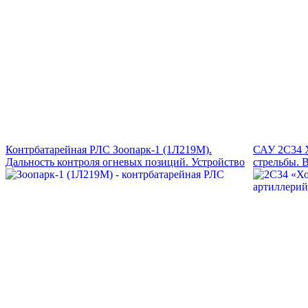
Контрбатарейная РЛС Зоопарк-1 (1Л219М).
САУ 2С34 Х
Дальность контроля огневых позиций. Устройство
стрельбы. 