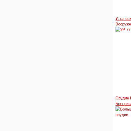
Установ
Вооруже
Орудие 
Боеприп