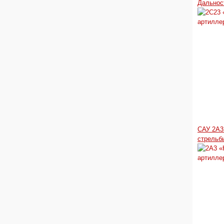
Дальнос
САУ 2А3
стрельб