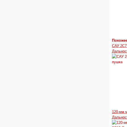
Похоже
САУ 2С7
Дальнос
120-мм 
Дальнос