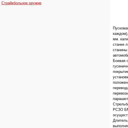
Страйкбольное оружие
Пускова
каждом)
мм. кал
станке 
станины
автомоб
Боевая 
гусенич
покрыти
установ
положени
перевода
перевоз
парашют
Стрельб
РСЗО БМ
осущест
Длитель
выполня