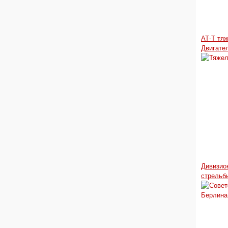
АТ-Т тя
Двигате
Дивизио
стрельб