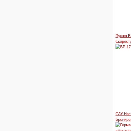
Пушка Б
Скорост
САУ Нас
Брониро