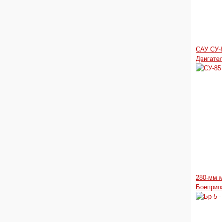
САУ СУ-
Двигате
280-мм м
Боеприп