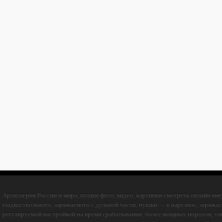
Артиллерия России и мира, пушки фото, видео, картинки смотреть онлайн в
гладкоствольного, заряжаемого с дульной части, пушки — в нарезное, заряжа
регулируемой настройкой на время срабатывания; более мощных порохов, так