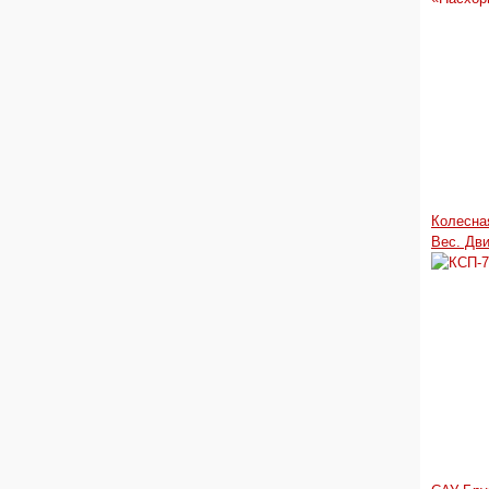
Колесна
Вес. Дв