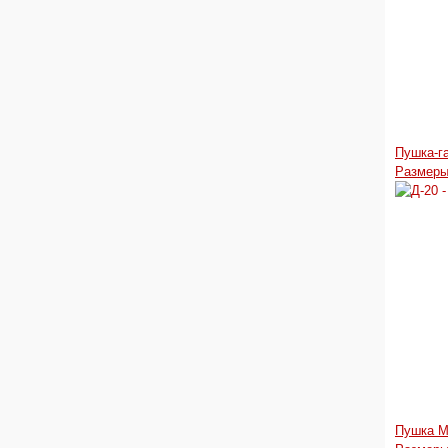
Пушка-г
Размеры
Пушка М