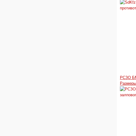
РСЗО БМ
Размеры