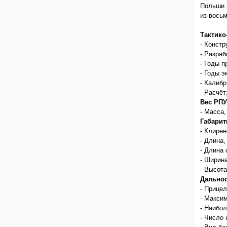
Польши 
из восьм
Тактико
- Констр
- Разраб
- Годы п
- Годы э
- Калибр
- Расчёт
Вес РПУ
- Масса,
Габарит
- Клирен
- Длина,
- Длина 
- Ширина
- Высота
Дальнос
- Прицел
- Максим
- Наибо
- Число