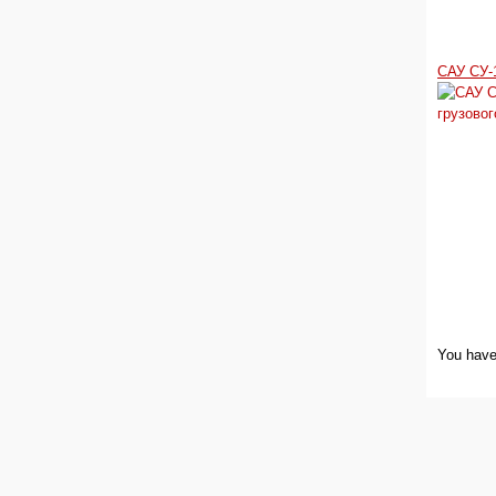
САУ СУ-
You have