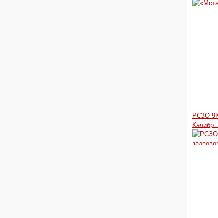
РСЗО 9К
Калибр.