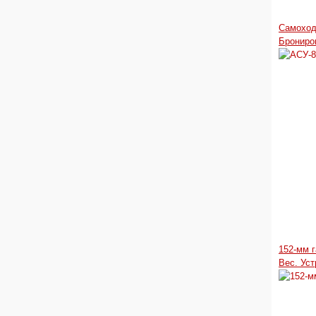
Самоход
Брониро
152-мм 
Вес. Уст