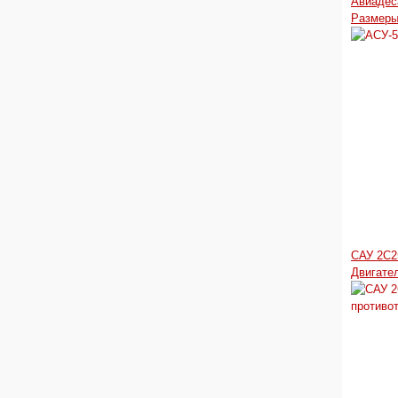
Авиадес
Размеры
САУ 2С2
Двигате