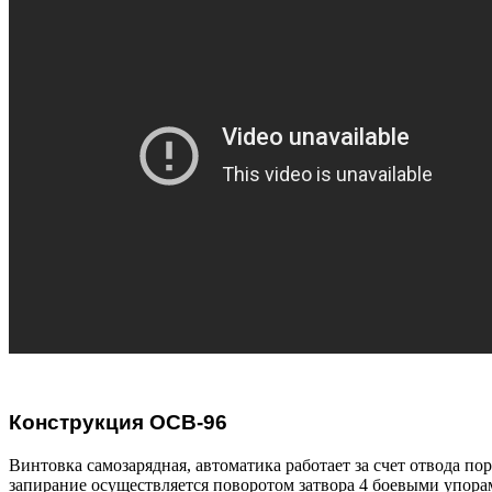
Конструкция ОСВ-96
Винтовка самозарядная, автоматика работает за счет отвода пор
запирание осуществляется поворотом затвора 4 боевыми упорам