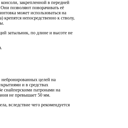
консоли, закрепленной в передней
. Они позволяют поворачивать её
винтовка может использоваться на
) крепятся непосредственно к стволу,
ы.
ий затыльник, по длине и высоте не
.
и небронированных целей на
 укрытиями и в средствах
бе снайперскими патронами на
ания не превышает 50 мм.
ла, вследствие чего рекомендуется