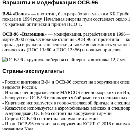
Варианты и модификации ОСВ-96
В-94 «Волга»
— прототип, был разработан тульским КБ Прибор
показан в 1994 году. Начальная энергия пули составляет окол
4х-кратный оптический прицел ПСО-1.
ОСВ-96 «Взломщик»
— модификация, разработанная в 1996—2
марте 2000 года. Основные отличия ОСВ-96 от прототипа — ко
приклада и ручки для переноски, а также возможность устано
оптических (ПОС 13×60 и ПОС 12×56) и ночных прицелов
Страны-эксплуатанты
- Россия: винтовки В-94 и ОСВ-96 состоят на вооружении сп
ведомств России.
- Индия: спецподразделение MARCOS военно-морских сил Ин
- Белоруссия: ОСВ-96 используется бойцами сил специальных
- Киргизия: используется в горно-стрелковой бригаде и спецпо
- Казахстан: используется в аэромобильных войсках и спецпод
- Азербайджан: ОСВ-96 состоит на вооружении армии
- Сирия: ОСВ-96 состоит на вооружении армии
- Иран: ОСВ-96 состоит на вооружении КСИР. С 2016 г. выпус
названием Nasr