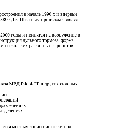
остроения в начале 1990-х и впервые
о 18860 Дж. Штатным прицелом являлся
000 годы и принятая на вооружение в
нструкция дульного тормоза, форма
вки нескольких различных вариантов
ецназа МВД РФ, ФСБ и других силовых
дии
 операций
дразделениях
разделениях
кается местная копии винтовки под