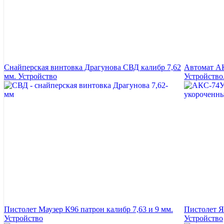
Снайперская винтовка Драгунова СВД калибр 7,62
Автомат АК
мм. Устройство
Устройство
Пистолет Маузер К96 патрон калибр 7,63 и 9 мм.
Пистолет Я
Устройство
Устройство