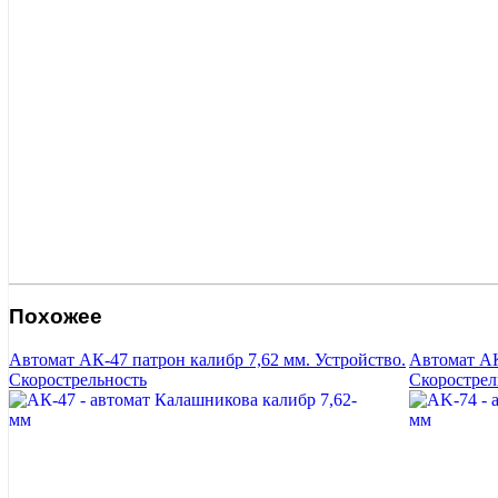
Похожее
Автомат АК-47 патрон калибр 7,62 мм. Устройство.
Автомат АК
Скорострельность
Скорострел