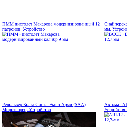
ПММ пистолет Макарова модернизированный 12
Снайперска
патронов. Устройство
мм. Устрой
Револьвер Кольт Сингл Экшн Арми (SAA)
Автомат АШ
Миротворец. Устройство
Устройство