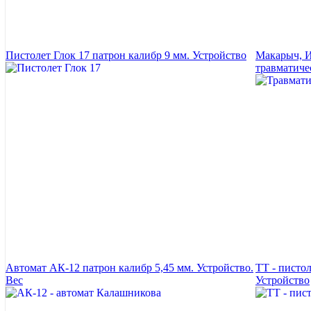
Пистолет Глок 17 патрон калибр 9 мм. Устройство
Макарыч, И
травматиче
Автомат АК-12 патрон калибр 5,45 мм. Устройство.
ТТ - пистол
Вес
Устройство