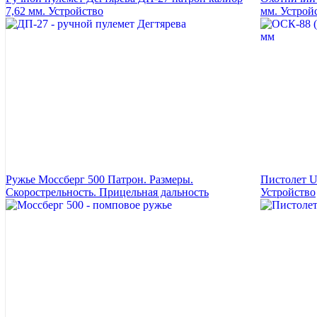
7,62 мм. Устройство
мм. Устрой
Ружье Моссберг 500 Патрон. Размеры.
Пистолет U
Скорострельность. Прицельная дальность
Устройство