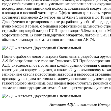
среде стабилизация пули и уменьшение сопротивления окружа
посредством кавитационной полости, создаваемой вокруг пули
площадки в носовой части пули. Эффективная дальность стре
составляет примерно 25 метров на глубине 5 метров и до 18 ме
Для обучения и тренировок также разработан учебный подво
пулю массой 8 грамм, с меньшей эффективной дальностью стр
стрельбе под водой патрон ПСП превосходит 5.6мм патроны 
эффективности. В силу стандартных габаритов, патроны 5.45
обычных стандартных магазинов от автоматов АК-74.
После отработки нового патрона была начата разработка оружия
А-91М разработки все того же Тульского КП Приборостроения
АДС унаследовал от прототипа конфигурацию буллпап с широ
конструкции корпуса оружия, а также общую компоновку механ
запиранием ствола поворотным затвором и выбросом стреляных
проходящую справа от ствола к заднему основанию рукоятки д
газоотводного механизма был введен переключатель режимов о
элементы конструкции автомата были пересмотрены с учетом о
Автомат АДС на выставке Интерп