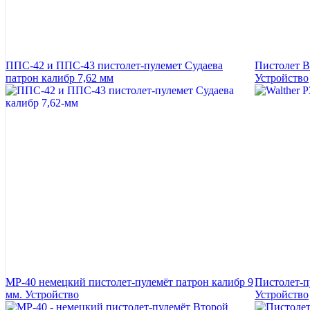
ППС-42 и ППС-43 пистолет-пулемет Судаева
Пистолет В
патрон калибр 7,62 мм
Устройство
MP-40 немецкий пистолет-пулемёт патрон калибр 9
Пистолет-п
мм. Устройство
Устройство