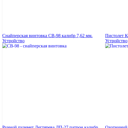
Снайперская винтовка СВ-98 калибр 7,62 мм.
Пистолет К
Устройство
Устройство
Ручной пулемет Дегтярева ДП-27 патрон калибр
Охотничий 