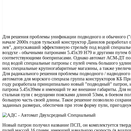
Для решения проблемы унификации подводного и обычного ("н
начале 2000х годов тульский конструктор Данилов разработа
лев", допускавший эффективную стрельбу под водой специальн
воздухе - обычными патронами 5.45х39 Н79 и другими путем б
соответствующими боеприпасами. Однако автомат АСМ-ДТ по 
под водой специальные патроны с пулей очень большого удлин
них специальные крупногабаритные магазины, а также увеличи
Для радикального решения проблемы подводного / надводного
автоматов для морского спецназа группа конструкторов КБ При
году разработала принципиально новый "подводный" патрон, 
патрона 5.45х39мм и имеющий те же внешние габариты. Для но
стальная пуля с ведущими поясками длиной 53мм, в боевом по
большую часть своей длины. Такое решение позволило сохрани
заданных размерах, обеспечив при этом форму пули, пригодную
Новый патрон получил название ПСП, он комплектуется тверд
пулей массой 16 грамм, имеющей начальную скорость (в воздуш