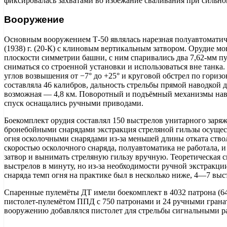
фиксировалась захватами во избежание сваливания при сильно
Вооружение
Основным вооружением Т-50 являлась нарезная полуавтоматиче
(1938) г. (20-К) с клиновым вертикальным затвором. Орудие м
плоскости симметрии башни, с ним спаривались два 7,62-мм пу
сниматься со строенной установки и использоваться вне танка
углов возвышения от −7° до +25° и круговой обстрел по гориз
составляла 46 калибров, дальность стрельбы прямой наводкой д
возможная — 4,8 км. Поворотный и подъёмный механизмы наво
спуск оснащались ручными приводами.
Боекомплект орудия составлял 150 выстрелов унитарного заряж
бронебойными снарядами экстракция стреляной гильзы осущест
огня осколочными снарядами из-за меньшей длины отката ство
скоростью осколочного снаряда, полуавтоматика не работала, 
затвор и вынимать стреляную гильзу вручную. Теоретическая с
выстрелов в минуту, но из-за необходимости ручной экстракци
снаряда темп огня на практике был в несколько ниже, 4—7 выс
Спаренные пулемёты ДТ имели боекомплект в 4032 патрона (64
пистолет-пулемётом ППД с 750 патронами и 24 ручными гранат
вооружению добавлялся пистолет для стрельбы сигнальными р