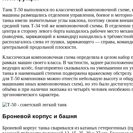
Танк Т-50 выполнялся по классической компоновочной схеме, к
машины размещались отделения управления, боевое и моторно
танка имели значительные углы наклона, поэтому своим внешн
средний танк Т-34 той же компоновочной схемы. В отделении
центра в сторону левого борта находилось рабочее место меха
(наводчик, заряжающий и командир) находились в трёхместной
располагалось слева от пушки, заряжающего — справа, команд
центральной продольной плоскости.
Классическая компоновочная схема определяла в целом набор 
рамках машин своего класса. В частности, заднее расположение
ведущих колёс, благоприятно сказывалось на уменьшении их уя
танка в наименьшей степени подвержена вражескому обстрелу
для Т-50 компоновки можно отнести небольшую высоту и общу
машинами иных компоновочных схем), но это было достигнут
объёма и при наличии экипажа из четырёх человек неизбежно
эргономического характера.
Броневой корпус и башня
Броневой корпус танка сваривался из катаных гетерогенных (