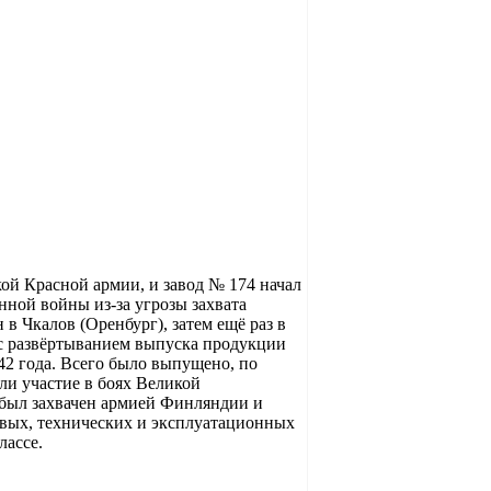
ой Красной армии, и завод № 174 начал
нной войны из-за угрозы захвата
в Чкалов (Оренбург), затем ещё раз в
 с развёртыванием выпуска продукции
42 года. Всего было выпущено, по
ли участие в боях Великой
 был захвачен армией Финляндии и
оевых, технических и эксплуатационных
лассе.