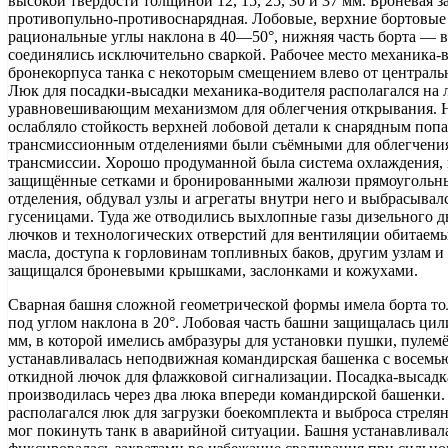
высокой твёрдости толщиной 12, 15, 25, 30 и 37 мм. Броневая
противопульно-противоснарядная. Лобовые, верхние бортовы
рациональные углы наклона в 40—50°, нижняя часть борта — в
соединялись исключительно сваркой. Рабочее место механика-в
бронекорпуса танка с некоторым смещением влево от централ
Люк для посадки-высадки механика-водителя располагался на 
уравновешивающим механизмом для облегчения открывания. 
ослабляло стойкость верхней лобовой детали к снарядным по
трансмиссионным отделениями были съёмными для облегчения
трансмиссии. Хорошо продуманной была система охлаждения, к
защищённые сетками и бронированными жалюзи прямоугольны
отделения, обдувал узлы и агрегаты внутри него и выбрасывал
гусеницами. Туда же отводились выхлопные газы дизельного дв
лючков и технологических отверстий для вентиляции обитаемы
масла, доступа к горловинам топливных баков, другим узлам и
защищался броневыми крышками, заслонками и кожухами.
Сварная башня сложной геометрической формы имела борта то
под углом наклона в 20°. Лобовая часть башни защищалась ци
мм, в которой имелись амбразуры для установки пушки, пулем
устанавливалась неподвижная командирская башенка с восем
откидной лючок для флажковой сигнализации. Посадка-высадк
производилась через два люка впереди командирской башенки.
располагался люк для загрузки боекомплекта и выброса стреля
мог покинуть танк в аварийной ситуации. Башня устанавливал