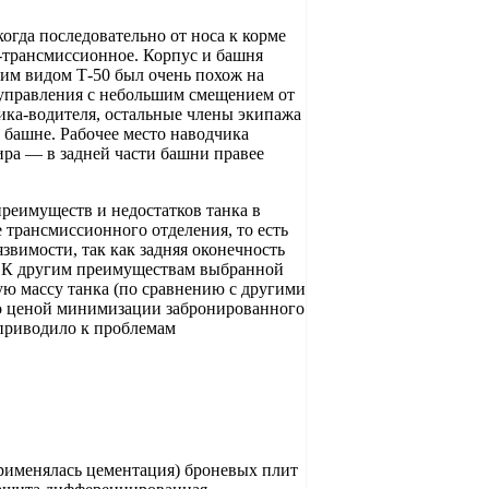
огда последовательно от носа к корме
-трансмиссионное. Корпус и башня
им видом Т-50 был очень похож на
 управления с небольшим смещением от
ника-водителя, остальные члены экипажа
 башне. Рабочее место наводчика
ира — в задней части башни правее
преимуществ и недостатков танка в
 трансмиссионного отделения, то есть
звимости, так как задняя оконечность
. К другим преимуществам выбранной
ю массу танка (по сравнению с другими
о ценой минимизации забронированного
 приводило к проблемам
применялась цементация) броневых плит