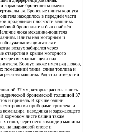
 защита дифференцированная,
е и кормовые бронеплиты имели
ертикальная. Броневые плиты корпуса
одителя находилось в передней части
ьной продольной плоскости машины.
лобовой бронеплите и был снабжён
Наличие люка механика-водителя
паданиям. Плиты над моторным и
 обслуживания двигателя и
огда воздух забирался через
е отверстия в крыше моторного
ся через выходные щели над
игателя. Корпус также имел ряд люков,
х помещений танка, слива топлива и
 агрегатам машины. Ряд этих отверстий
лщиной 37 мм, которые располагались
линдрической бронемаской толщиной 37
ётов и прицела. В крыше башни
ью смотровыми приборами триплекс и
а командира, наводчика и заряжающего
 В кормовом листе башни также
ных гильз, через него командир машины
ась на шариковой опоре и