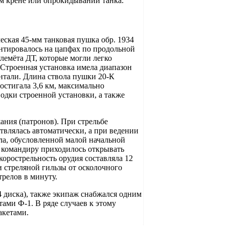
м крене или опрокидывании танка.
ская 45-мм танковая пушка обр. 1934
онтировалось на цапфах по продольной
лемёта ДТ, которые могли легко
. Строенная установка имела диапазон
онтали. Длина ствола пушки 20-К
остигала 3,6 км, максимально
дки строенной установки, а также
ания (патронов). При стрельбе
влялась автоматически, а при ведении
ла, обусловленной малой начальной
и командиру приходилось открывать
корострельность орудия составляла 12
и стреляной гильзы от осколочного
трелов в минуту.
 диска), также экипаж снабжался одним
ами Ф-1. В ряде случаев к этому
акетами.