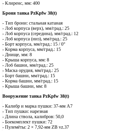
- Клиренс, мм: 400
Броня танка PzKpfw 38(t)
- Тип брони: стальная катаная
- Лоб корпуса (верх), мм/град.: 25
- Лоб корпуса (середина), мм/град.: 12
- Лоб корпуса (низ), мм/град.: 25
- Борт корпуса, мм/град.: 15 / 0°
- Корма корпуса, мм/град.: 15
- Днище, мм: 8
- Крыша корпуса, мм: 8
- Лоб башни, мм/град.: 25
- Маска орудия, мм/град.: 25
- Борт башни, мм/град.: 15
- Корма башни, мм/град.: 15
- Крыша башни, мм: 8
Вооружение танка PzKpfw 38(t)
- Калибр и марка пушки: 37-мм A7
- Тип пушки: нарезная
- Длина ствола, калибров: 50,0
- Боекомплект пушки: 72
- Пулемёты: 2 × 7,92-мм ZB vz.37