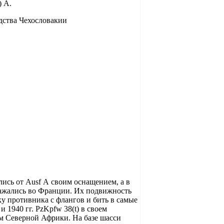
) А.
ись от Ausf А своим оснащением, а в
ражались во Франции. Их подвижность
у противника с флангов и бить в самые
 1940 гг. PzKpfw 38(t) в своем
м Северной Африки. На базе шасси