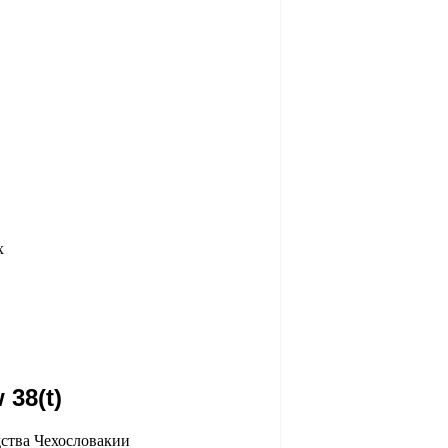
х
 38(t)