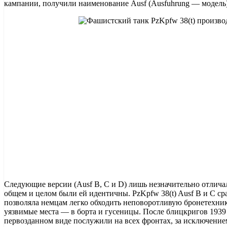
кампании, получили наименование Ausf (Ausfuhrung — модель
Следующие версии (Ausf В, С и D) лишь незначительно отличал
общем и целом были ей идентичны. PzKpfw 38(t) Ausf В и С с
позволяла немцам легко обходить неповоротливую бронетехник
уязвимые места — в борта и гусеницы. После блицкригов 1939 и
первозданном виде послужили на всех фронтах, за исключение