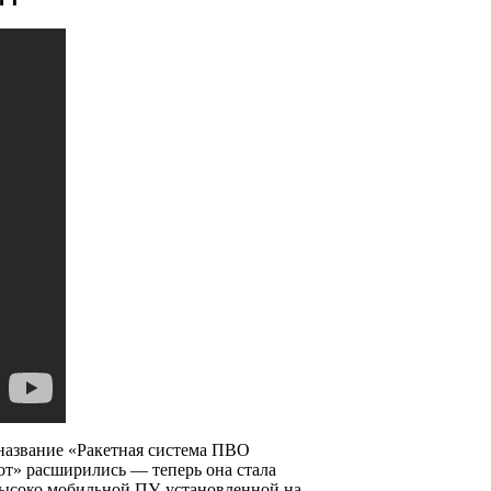
 название «Ракетная система ПВО
от» расширились — теперь она стала
 высоко мобильной ПУ, установленной на