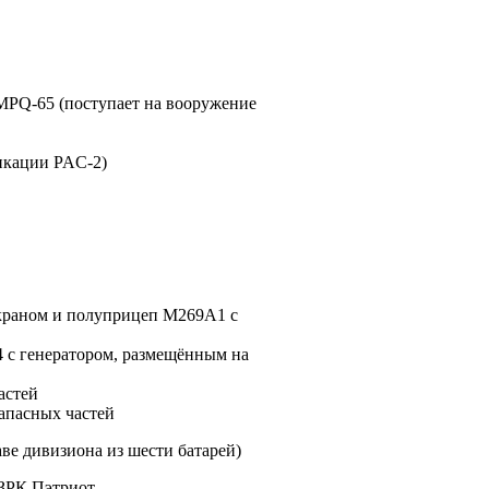
MPQ-65 (поступает на вооружение
икации PAC-2)
краном и полуприцеп М269А1 с
 с генератором, размещённым на
астей
апасных частей
аве дивизиона из шести батарей)