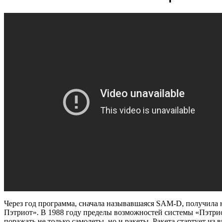
Через год программа, сначала называвшаяся SAM-D, получила
Пэтриот». В 1988 году пределы возможностей системы «Пэтри
поражать не только самолеты, но и ракеты. Ракета стартует из