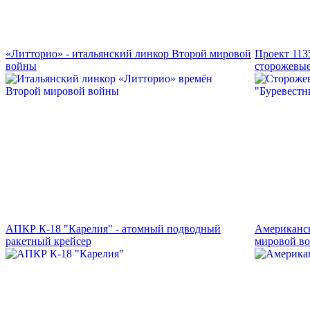
«Литторио» - итальянский линкор Второй мировой
Проект 113
войны
сторожевые
АПКР К-18 "Карелия" - атомный подводный
Американск
ракетный крейсер
мировой в