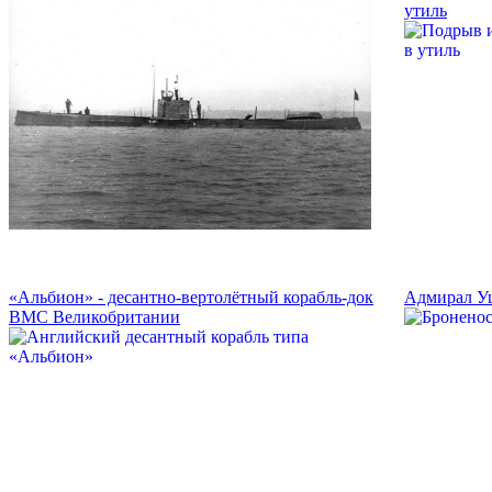
утиль
«Альбион» - десантно-вертолётный корабль-док
Адмирал Уш
ВМС Великобритании