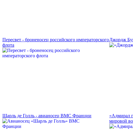
Пересвет - броненосец российского императорского
Джордж Бу
флота
Шарль де Голль - авианосец ВМС Франции
«Адмирал г
мировой в