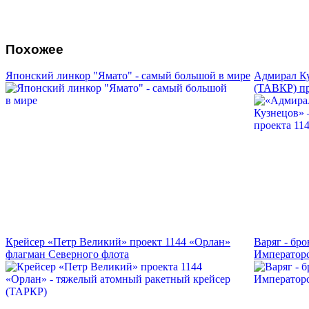
Похожее
Японский линкор "Ямато" - самый большой в мире
Адмирал Ку
(ТАВКР) пр
Крейсер «Петр Великий» проект 1144 «Орлан»
Варяг - бр
флагман Северного флота
Императорс