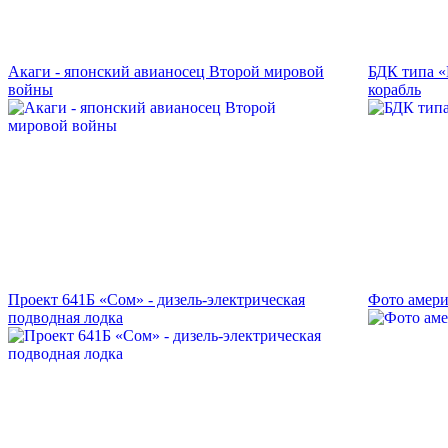
Акаги - японский авианосец Второй мировой
БДК типа «
войны
корабль
Проект 641Б «Сом» - дизель-электрическая
Фото амери
подводная лодка