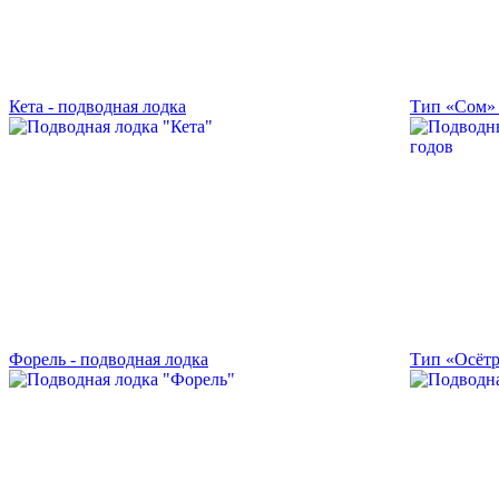
Кета - подводная лодка
Тип «Сом» 
Форель - подводная лодка
Тип «Осётр