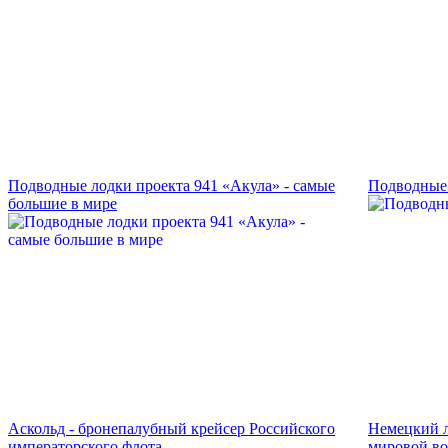
Подводные лодки проекта 941 «Акула» - самые
Подводные 
большие в мире
Аскольд - бронепалубный крейсер Российского
Немецкий л
императорского флота
мировой в