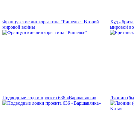
Французские линкоры типа "Ришелье" Второй
Худ - брит
мировой войны
мировой в
Подводные лодки проекта 636 «Варшавянка»
Ляонин (бы