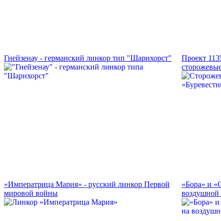
Гнейзенау - германский линкор тип "Шарнхорст"
Проект 113
сторожевые
«Императрица Мария» - русский линкор Первой
«Бора» и «
мировой войны
воздушной